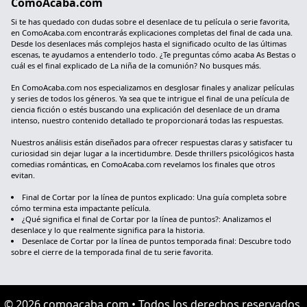
ComoAcaba.com
Si te has quedado con dudas sobre el desenlace de tu película o serie favorita,
en ComoAcaba.com encontrarás explicaciones completas del final de cada una.
Desde los desenlaces más complejos hasta el significado oculto de las últimas
escenas, te ayudamos a entenderlo todo. ¿Te preguntas cómo acaba As Bestas o
cuál es el final explicado de La niña de la comunión? No busques más.
En ComoAcaba.com nos especializamos en desglosar finales y analizar películas
y series de todos los géneros. Ya sea que te intrigue el final de una película de
ciencia ficción o estés buscando una explicación del desenlace de un drama
intenso, nuestro contenido detallado te proporcionará todas las respuestas.
Nuestros análisis están diseñados para ofrecer respuestas claras y satisfacer tu
curiosidad sin dejar lugar a la incertidumbre. Desde thrillers psicológicos hasta
comedias románticas, en ComoAcaba.com revelamos los finales que otros
evitan.
Final de Cortar por la línea de puntos explicado: Una guía completa sobre
cómo termina esta impactante película.
¿Qué significa el final de Cortar por la línea de puntos?: Analizamos el
desenlace y lo que realmente significa para la historia.
Desenlace de Cortar por la línea de puntos temporada final: Descubre todo
sobre el cierre de la temporada final de tu serie favorita.
© 2026 comoacaba.com • Todos los derechos reservados.